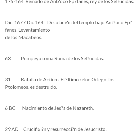
175-164 Reinado de Ant?oco Ep?fanes, rey de los Sel?ucidas.
Dic. 167 ? Dic 164 Desolaci?n del templo bajo Ant?oco Ep?
fanes. Levantamiento
de los Macabeos.
63 Pompeyo toma Roma de los Sel?ucidas.
31 Batalla de Actium. El ?ltimo reino Griego, los
Ptolomeos, es destruido.
6 BC Nacimiento de Jes?s de Nazareth.
29 AD Crucifixi?n y resurrecci?n de Jesucristo.