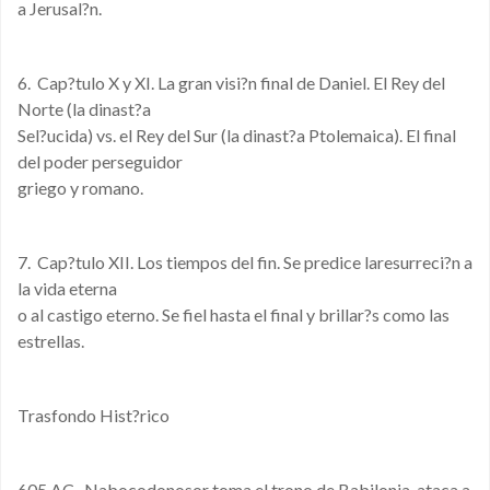
a Jerusal?n.
6. Cap?tulo X y XI. La gran visi?n final de Daniel. El Rey del
Norte (la dinast?a
Sel?ucida) vs. el Rey del Sur (la dinast?a Ptolemaica). El final
del poder perseguidor
griego y romano.
7. Cap?tulo XII. Los tiempos del fin. Se predice laresurreci?n a
la vida eterna
o al castigo eterno. Se fiel hasta el final y brillar?s como las
estrellas.
Trasfondo Hist?rico
605 AC Nabocodonosor toma el trono de Babilonia, ataca a