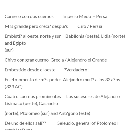
Carnero con dos cuernos Imperio Medo – Persa
M?s grande pero creci? despu?s Ciro / Persia
Embisti? al oeste, norte y sur Babilonia (oeste), Lidia (norte)
and Egipto
(sur)
Chivo con gran cuerno Grecia / Alejandro el Grande
Embestido desde el oeste ?Verdadero!
En el momento de m?s poder Alejandro muri? a los 33 a?os
(323 AC)
Cuatro cuernos prominentes Los sucesores de Alejandro
Lisimaco (oeste), Casandro
(norte), Ptolomeo (sur) and Ant?gono (este)
De uno de ellos sali?? Seleucio, general of Ptolomeo I
estableci? una