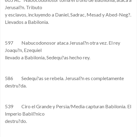
Jerusal?n. Tributo
y esclavos, incluyendo a Daniel, Sadrac, Mesad y Abed-Neg?.
Llevados a Babilonia.
597 Nabucodonosor ataca Jerusal?n otra vez. El rey
Joaqu?n, Ezequiel
llevado a Babilonia, Sedequ?as hecho rey.
586 Sedequ?as se rebela. Jerusal?n es completamente
destru?da.
539 Ciro el Grande y Persia/Media capturan Babilonia. El
Imperio Babil?nico
destru?do.