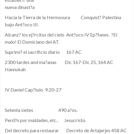
nueva dinast?a
Hacia la Tierra de la Hermosura Conquist? Palestina
bajo Ant?oco III.
Alcanz? los ej?rcitos del cielo Ant?oco IV Ep?fanes. ?El
malo! El Domiciano del AT.
Suprimi? el sacrificio diario 167 AC
2300 tardes and ma?anas Dic 167-Dic 25, 164 AC
Hannukah
IV Daniel Cap?tulo 9:20-27
Setenta sietes 490 a?os.
Perd?n por maldades, etc.. Jesucristo.
Del decreto para restaurar Decreto de Artajerjes 458 AC